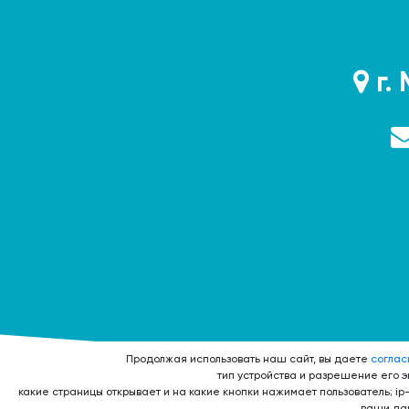
г. 
Продолжая использовать наш сайт, вы даете
соглас
тип устройства и разрешение его эк
какие страницы открывает и на какие кнопки нажимает пользователь; ip
ваши дан