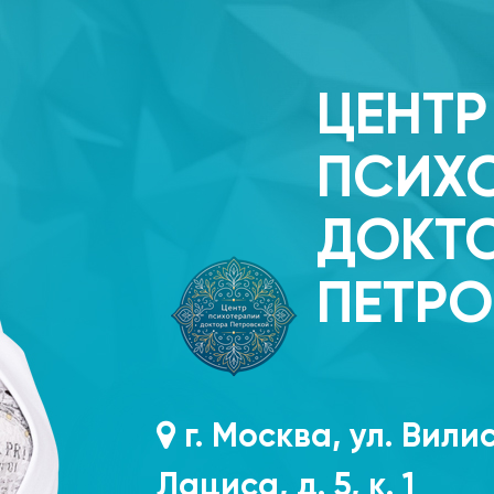
ЦЕНТР
ПСИХ
ДОКТ
ПЕТР
г. Москва, ул. Вили
Лациса, д. 5, к. 1