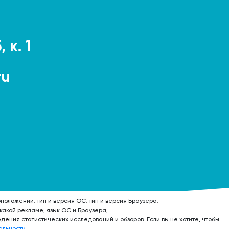
 к. 1
ru
положении; тип и версия ОС; тип и версия Браузера;
 какой рекламе; язык ОС и Браузера;
дения статистических исследований и обзоров. Если вы не хотите, чтобы
альности
.