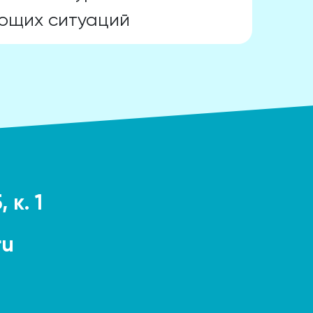
ющих ситуаций
 к. 1
ru