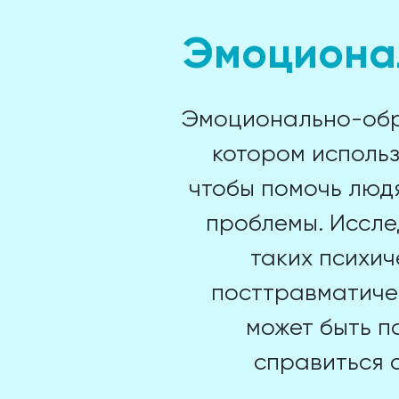
Эмоциона
Эмоционально-обра
котором использ
чтобы помочь люд
проблемы. Иссле
таких психич
посттравматичес
может быть п
справиться 