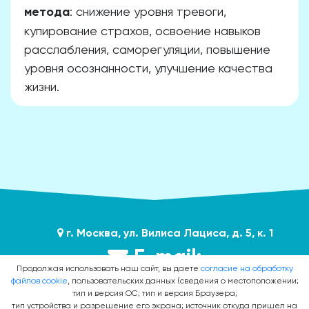
метода
: снижение уровня тревоги,
купирование страхов, освоение навыков
расслабления, саморегуляции, повышение
уровня осознанности, улучшение качества
жизни.
г. Москва, ул. Вилиса Лациса, д. 5, к. 1
E-mail:
Продолжая использовать наш сайт, вы даете
согласие на обработку
файлов cookie
, пользовательских данных (сведения о местоположении;
dr.petrovskaya@inbox.ru
тип и версия ОС; тип и версия Браузера;
тип устройства и разрешение его экрана; источник откуда пришел на